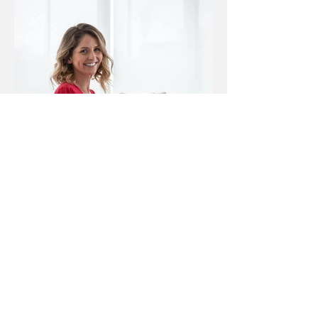
Uma super transformação sem muita
obra - esse foi o principal pedido dos
clientes.