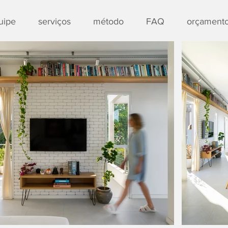
uipe
serviços
método
FAQ
orçament